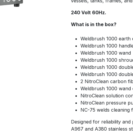
vessels, tanks, frames, an
240 Volt 60Hz.
What is in the box?
Weldbrush 1000 earth 
Weldbrush 1000 handl
Weldbrush 1000 wand
Weldbrush 1000 shrou
Weldbrush 1000 double
Weldbrush 1000 doubl
2 NitroClean carbon fi
Weldbrush 1000 wand 
NitroClean solution co
NitroClean pressure p
NC-75 welds cleaning f
Designed for reliability a
A967 and A380 stainless st