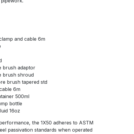
d pipework.
clamp and cable 6m
e
d
 brush adaptor
e brush shroud
bre brush tapered std
cable 6m
ntainer 500ml
ump bottle
luid 16oz
nd performance, the 1X50 adheres to ASTM
eel passivation standards when operated