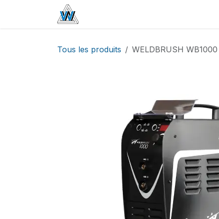
Se rendre au contenu
Home
Boutique
Passivation
Tous les produits
WELDBRUSH WB1000