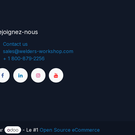
ejoignez-nous
Cont
a
ct us
sales@welders-workshop.com
+ 1 800-879-2256
ar
- Le #1
Open Source eCommerce