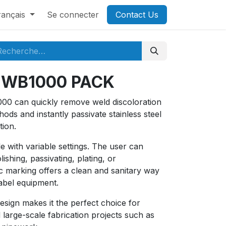
rançais
Se connecter
Contact Us​​​​
WB1000 PACK
00 can quickly remove weld discoloration
ods and instantly passivate stainless steel
ion.
le with variable settings. The user can
ishing, passivating, plating, or
ic marking offers a clean and sanitary way
abel equipment.
esign makes it the perfect choice for
 large-scale fabrication projects such as