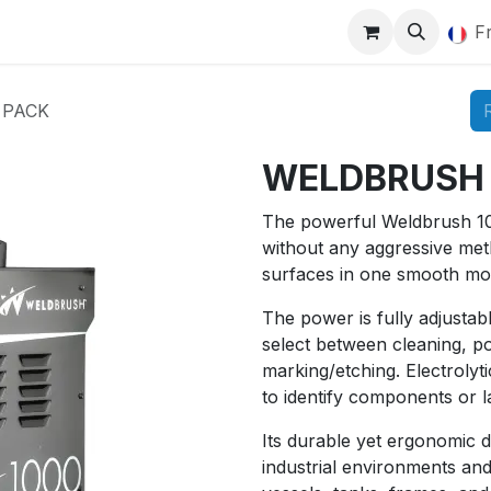
Marquage
Blog
Actualités
Rendez-vous
F
 PACK
WELDBRUSH 
The powerful Weldbrush 10
without any aggressive meth
surfaces in one smooth mot
The power is fully adjustab
select between cleaning, pol
marking/etching. Electrolyt
to identify components or l
Its durable yet ergonomic d
industrial environments and