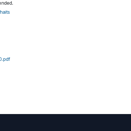
ended.
haits
.pdf