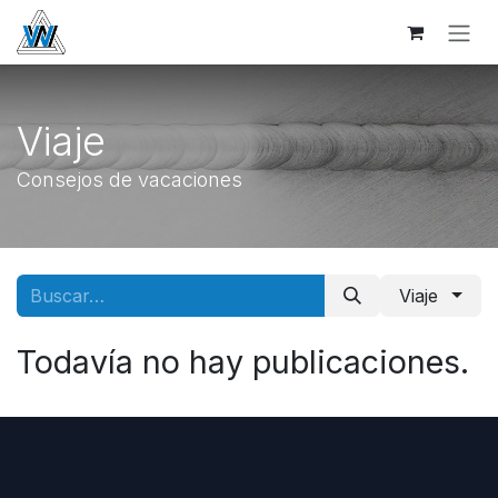
Ir al contenido
Viaje
Consejos de vacaciones
Viaje
Todavía no hay publicaciones.